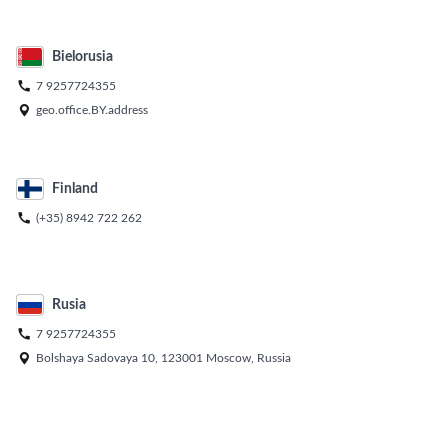
Bielorusia

7 9257724355

geo.office.BY.address
Finland

(+35) 8942 722 262
Rusia

7 9257724355

Bolshaya Sadovaya 10, 123001 Moscow, Russia