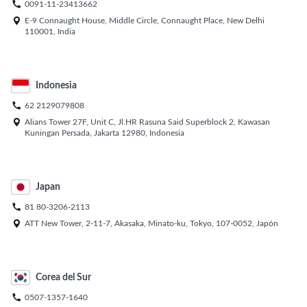

0091-11-23413662

E-9 Connaught House, Middle Circle, Connaught Place, New Delhi
110001, India
Indonesia

62 2129079808

Alians Tower 27F, Unit C, Jl.HR Rasuna Said Superblock 2, Kawasan
Kuningan Persada, Jakarta 12980, Indonesia
Japan

81 80-3206-2113

ATT New Tower, 2-11-7, Akasaka, Minato-ku, Tokyo, 107-0052, Japón
Corea del Sur

0507-1357-1640