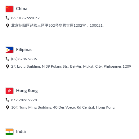
China

86-10-87551057

北京朝阳区劲松三区甲302号华腾大厦1202室，100021.
Filipinas

(02) 8786-9836

2F, Lydia Building, N 39 Polaris Str., Bel-Air, Makati City, Philippines 1209
Hong Kong

852 2826 9228

10F, Tung Ming Building, 40 Des Voeux Rd Central, Hong Kong
India