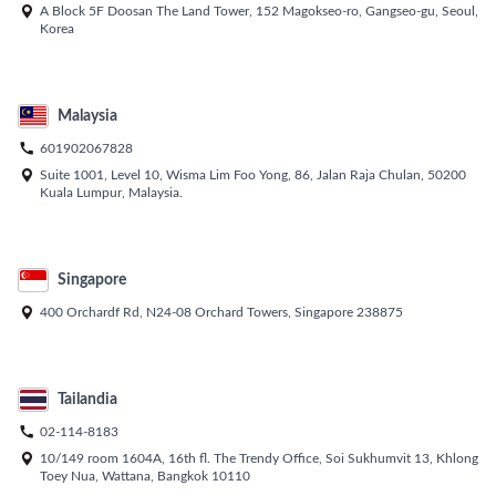

A Block 5F Doosan The Land Tower, 152 Magokseo-ro, Gangseo-gu, Seoul,
Korea
Malaysia

601902067828

Suite 1001, Level 10, Wisma Lim Foo Yong, 86, Jalan Raja Chulan, 50200
Kuala Lumpur, Malaysia.
Singapore

400 Orchardf Rd, N24-08 Orchard Towers, Singapore 238875
Tailandia

02-114-8183

10/149 room 1604A, 16th fl. The Trendy Office, Soi Sukhumvit 13, Khlong
Toey Nua, Wattana, Bangkok 10110