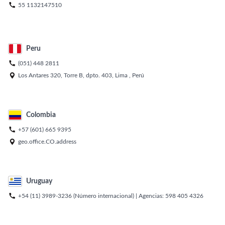

55 1132147510
Peru

(051) 448 2811

Los Antares 320, Torre B, dpto. 403, Lima , Perú
Colombia

+57 (601) 665 9395

geo.office.CO.address
Uruguay

+54 (11) 3989-3236
(Número internacional) | Agencias:
598 405 4326