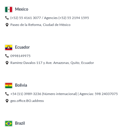
Mexico

(+52) 55 4161 3077
/ Agencies
(+52) 55 2194 1595

Paseo de la Reforma, Ciudad de México
Ecuador

0998149975

Ramírez Davalos 117 y Ave. Amazonas, Quito, Ecuador
Bolivia

+54 (11) 3989-3236
(Número internacional) | Agencias:
598 24037075

geo.office.BO.address
Brazil