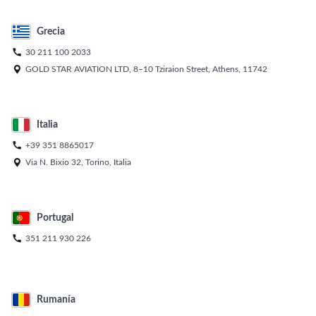
Grecia

30 211 100 2033

GOLD STAR AVIATION LTD, 8–10 Tziraion Street, Athens, 11742
Italia

+39 351 8865017

Via N. Bixio 32, Torino, Italia
Portugal

351 211 930 226
Rumanía