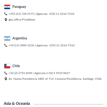
Paraguay

+595 (21) 728 9175
| Agencias:
+(55) 11 3214-7510

geo.office.PY.address
Argentina

+54 (11) 3989-3236
| Agencias:
+(55) 11 3214-7510
Chile

+56 (2) 2754 4949
| Agencies
(+56) 9 5933 8427

Av. Nueva Providencia 1881 of 713, Comuna Providencia, Santiago, Chile
Asia & Oceania