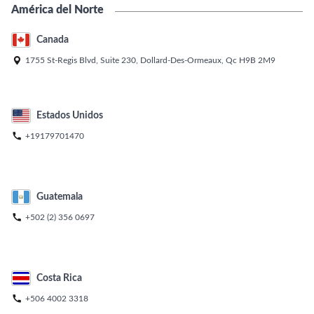
América del Norte
Canada

1755 St-Regis Blvd, Suite 230, Dollard-Des-Ormeaux, Qc H9B 2M9
Estados Unidos

+19179701470
Guatemala

+502 (2) 356 0697
Costa Rica

+506 4002 3318