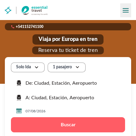

+541152741100
Viaja por Europa en tren
Reserva tu ticket de tren


1 pasajero
Solo Ida



Buscar