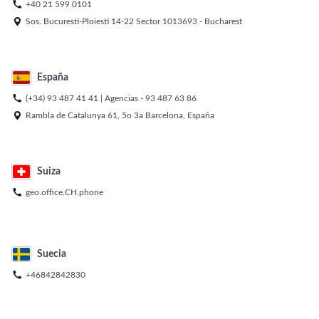

+40 21 599 0101

Sos. Bucuresti-Ploiesti 14-22 Sector 1013693 - Bucharest
España

(+34) 93 487 41 41
| Agencias -
93 487 63 86

Rambla de Catalunya 61, 5o 3a Barcelona, España
Suiza

geo.office.CH.phone
Suecia

+46842842830