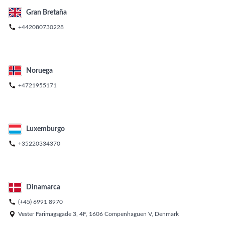
Gran Bretaña

+442080730228
Noruega

+4721955171
Luxemburgo

+35220334370
Dinamarca

(+45) 6991 8970

Vester Farimagsgade 3, 4F, 1606 Compenhaguen V, Denmark