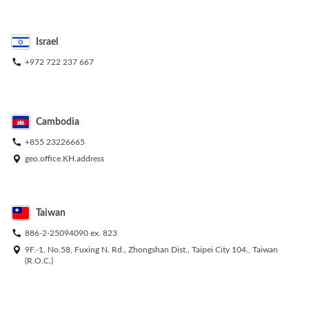
Israel

+972 722 237 667
Cambodia

+855 23226665

geo.office.KH.address
Taiwan

886-2-25094090
ex.
823

9F.-1, No.58, Fuxing N. Rd., Zhongshan Dist., Taipei City 104., Taiwan
(R.O.C.)