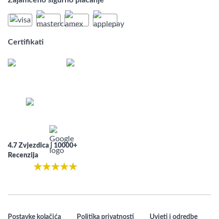
Zajamčeno sigurno plaćanje
Certifikati
4.7 Zvjezdica | 10000+
Recenzija
★
★
★
★
★
Postavke kolačića
Politika privatnosti
Uvjeti i odredbe