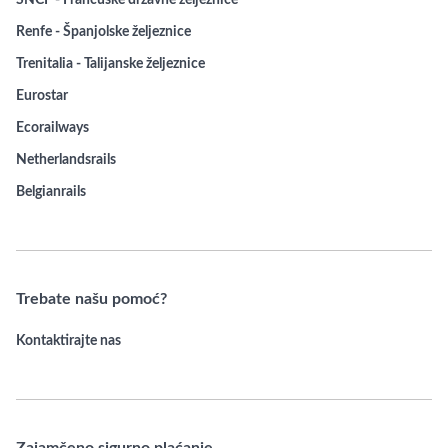
SNCF - Francuske državne željeznice
Renfe - Španjolske željeznice
Trenitalia - Talijanske željeznice
Eurostar
Ecorailways
Netherlandsrails
Belgianrails
Trebate našu pomoć?
Kontaktirajte nas