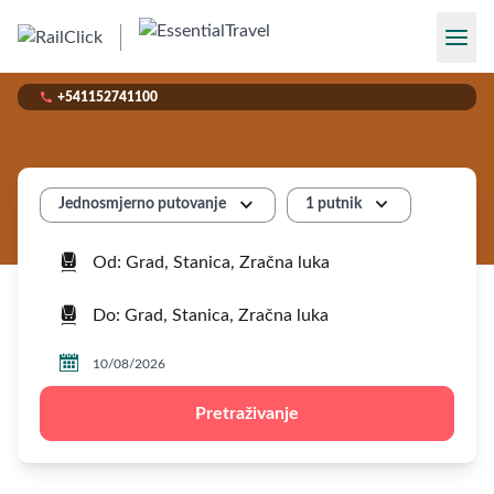

+541152741100


1 putnik
Jednosmjerno putovanje



Pretraživanje